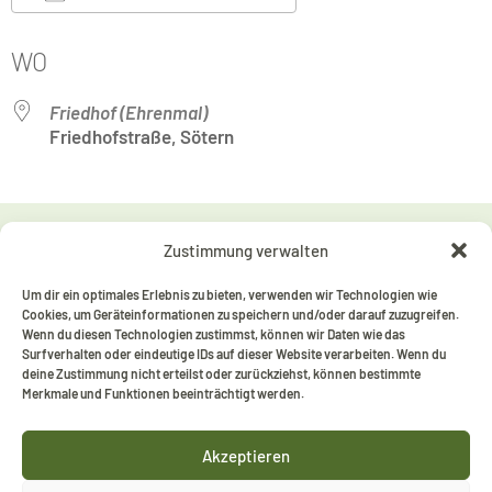
ICS herunterladen
Google Kalender
WO
Friedhof (Ehrenmal)
Friedhofstraße, Sötern
Zustimmung verwalten
RECHTLICHES
Impressum
Um dir ein optimales Erlebnis zu bieten, verwenden wir Technologien wie
Datenschutzerklärung
Cookies, um Geräteinformationen zu speichern und/oder darauf zuzugreifen.
Wenn du diesen Technologien zustimmst, können wir Daten wie das
Erklärung zur Barrierefreiheit
Surfverhalten oder eindeutige IDs auf dieser Website verarbeiten. Wenn du
deine Zustimmung nicht erteilst oder zurückziehst, können bestimmte
KONTAKT
Merkmale und Funktionen beeinträchtigt werden.
Christian Barth
Ortsvorsteher
Akzeptieren
info@soetern.de