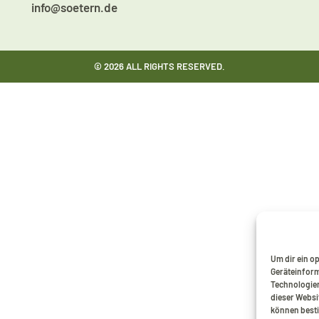
info@soetern.de
© 2026 ALL RIGHTS RESERVED.
Um dir ein o
Geräteinform
Technologien
dieser Websi
können besti